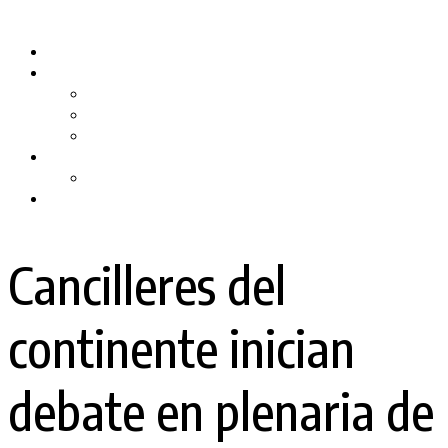
Skip
to
Inicio
content
Quiénes somos
Nuestro Equipo
Preguntas Frecuentes
Politicas y Privacidad
PRODUCTORA DE TV
RPMTV
Contacto
Cancilleres del
continente inician
debate en plenaria de