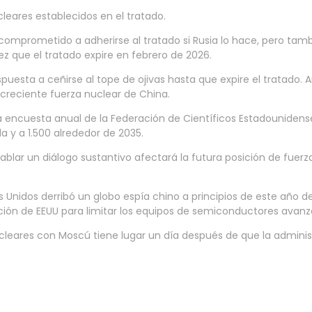
cleares establecidos en el tratado.
 comprometido a adherirse al tratado si Rusia lo hace, pero tamb
z que el tratado expire en febrero de 2026.
spuesta a ceñirse al tope de ojivas hasta que expire el tratado. 
 creciente fuerza nuclear de China.
na encuesta anual de la Federación de Científicos Estadouniden
a y a 1.500 alrededor de 2035.
ntablar un diálogo sustantivo afectará la futura posición de fue
Unidos derribó un globo espía chino a principios de este año de
ación de EEUU para limitar los equipos de semiconductores avanza
ucleares con Moscú tiene lugar un día después de que la admin