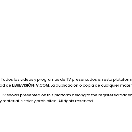
Todos los videos y programas de TV presentados en esta plataform
dad de
LIBREVISIÓNTV.COM
. La duplicación o copia de cualquier mate
d TV shows presented on this platform belong to the registered trade
 material is strictly prohibited. All rights reserved.