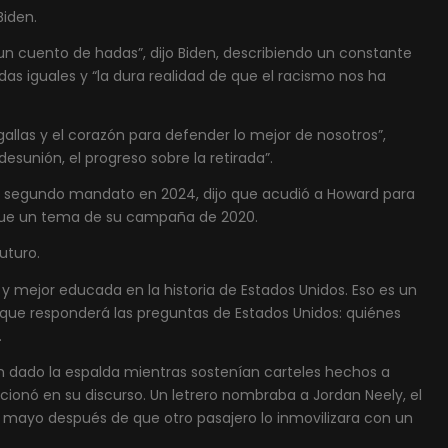
Biden.
n cuento de hadas”, dijo Biden, describiendo un constante
adas iguales y “la dura realidad de que el racismo nos ha
allas y el corazón para defender lo mejor de nosotros”,
desunión, el progreso sobre la retirada”.
n segundo mandato en 2024, dijo que acudió a Howard para
e fue un tema de su campaña de 2020.
uturo.
 y mejor educada en la historia de Estados Unidos. Eso es un
a que responderá las preguntas de Estados Unidos: quiénes
.
an dado la espalda mientras sostenían carteles hechos a
ionó en su discurso. Un letrero nombraba a Jordan Neely, el
e mayo después de que otro pasajero lo inmovilizara con un