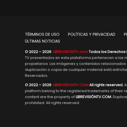
TÉRMINOS DE USO
POLÍTICAS Y PRIVACIDAD
P
ÚLTIMAS NOTICIAS
© 2022 – 2026
LIBREVISIONTV.com
Todos los Derechos 
TV presentados en esta plataforma pertenecen a las m
propietarios. Las imágenes y contenidos relacionado
duplicación o copia de cualquier material está estric
Reservados.
© 2022 – 2026
LIBREVISIONTV.COM
All rights reserved.
Al
platform belong to the registered trademarks of their 
content are the property of
LIBREVISIÓNTV.COM
. Duplica
prohibited. All rights reserved.