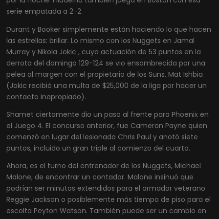
por la noche. Filadelfia también juega en Boston con esa
serie empatada a 2-2.
Durant y Booker simplemente están haciendo lo que hacen
las estrellas: brillar. Lo mismo con los Nuggets en Jamal
Murray y Nikola Jokic , cuya actuación de 53 puntos en la
derrota del domingo 129-124 se vio ensombrecida por una
pelea al margen con el propietario de los Suns, Mat Ishbia
(Jokic recibió una multa de $25,000 de la liga por hacer un
contacto inapropiado).
Shamet ciertamente dio un paso al frente para Phoenix en
el Juego 4. El concurso anterior, fue Cameron Payne quien
comenzó en lugar del lesionado Chris Paul y anotó siete
puntos, incluido un gran triple al comienzo del cuarto.
Ahora, es el turno del entrenador de los Nuggets, Michael
Malone, de encontrar un contador. Malone insinuó que
podrían ser minutos extendidos para el armador veterano
Reggie Jackson o posiblemente más tiempo de piso para el
escolta Peyton Watson. También puede ser un cambio en