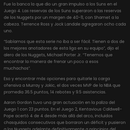
Fue la banca la que dio un gran impulso a los Suns en el
Juego 4. Las reservas de los Suns superaron a las reservas
de los Nuggets por un margen de 40-11, con Shamet a la
cabeza. Terrence Ross y Jock Landale agregaron ocho cada
uno.
“Sabíamos que esta serie no iba a ser fácil. Tienen a dos de
los mejores anotadores de esta liga en su equipo”, dijo el
alero de los Nuggets, Michael Porter Jr. “Tenemos que
encontrar la manera de frenar un poco a esos
muchachos”.
Eso y encontrar más opciones para quitarle la carga
ofensiva a Murray y Jokic, el dos veces MVP de la NBA que
promedia 36.5 puntos, 14 rebotes y 9.5 asistencias.
Aaron Gordon tuvo una gran actuación en la paliza del
Juego 1 con 23 puntos. En el Juego 2, Kentavious Caldwell-
Pope acertó 4 de 4 desde más allá del arco, incluidos
chasquidos consecutivos que borraron un déficit y pusieron
a los Nuggets adelante definitivamente a principios del