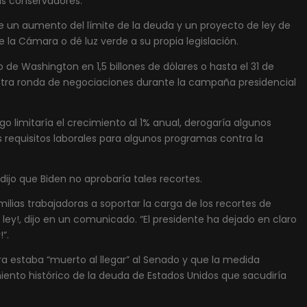
ás conservadores.
 un aumento del límite de la deuda y un proyecto de ley de
 la Cámara o dé luz verde a su propia legislación.
de Washington en 1,5 billones de dólares o hasta el 31 de
 otra ronda de negociaciones durante la campaña presidencial
ego limitaría el crecimiento al 1% anual, derogaría algunos
s requisitos laborales para algunos programas contra la
dijo que Biden no aprobaría tales recortes.
milias trabajadoras a soportar la carga de los recortes de
ey!, dijo en un comunicado. “El presidente ha dejado en claro
”.
ra estaba “muerto al llegar” al Senado y que la medida
ento histórico de la deuda de Estados Unidos que sacudiría