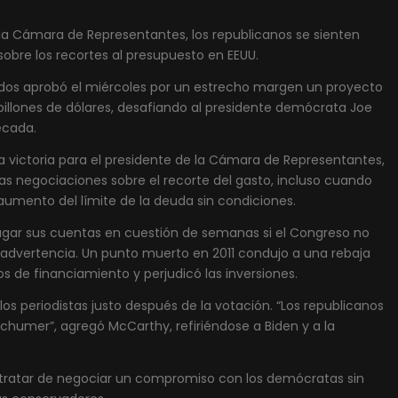
a Cámara de Representantes, los republicanos se sienten
obre los recortes al presupuesto en EEUU.
os aprobó el miércoles por un estrecho margen un proyecto
billones de dólares, desafiando al presidente demócrata Joe
écada.
 victoria para el presidente de la Cámara de Representantes,
las negociaciones sobre el recorte del gasto, incluso cuando
aumento del límite de la deuda sin condiciones.
agar sus cuentas en cuestión de semanas si el Congreso no
 advertencia. Un punto muerto en 2011 condujo a una rebaja
tos de financiamiento y perjudicó las inversiones.
os periodistas justo después de la votación. “Los republicanos
humer”, agregó McCarthy, refiriéndose a Biden y a la
ratar de negociar un compromiso con los demócratas sin