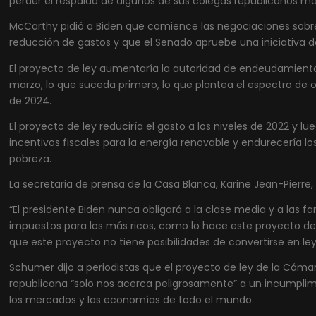
perder el respaldo de algunos de sus colegas republicanos m
McCarthy pidió a Biden que comience las negociaciones sobre
reducción de gastos y que el Senado apruebe una iniciativa de
El proyecto de ley aumentaría la autoridad de endeudamiento 
marzo, lo que suceda primero, lo que plantea el espectro de
de 2024.
El proyecto de ley reduciría el gasto a los niveles de 2022 y lu
incentivos fiscales para la energía renovable y endurecería lo
pobreza.
La secretaria de prensa de la Casa Blanca, Karine Jean-Pierre, 
“El presidente Biden nunca obligará a la clase media y a las fa
impuestos para los más ricos, como lo hace este proyecto de l
que este proyecto no tiene posibilidades de convertirse en ley!
Schumer dijo a periodistas que el proyecto de ley de la Cáma
republicana “solo nos acerca peligrosamente” a un incumplimi
los mercados y las economías de todo el mundo.