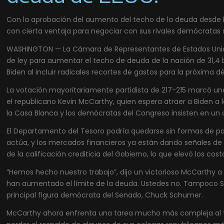
Con la aprobación del aumento del techo de la deuda desde l
con cierta ventaja para negociar con sus rivales demócratas s
WASHINGTON — La Cámara de Representantes de Estados Unid
de ley para aumentar el techo de deuda de la nación de 31,4 
Biden al incluir radicales recortes de gastos para la próxima d
La votación mayoritariamente partidista de 217-215 marcó una
el republicano Kevin McCarthy, quien espera atraer a Biden a 
la Casa Blanca y los demócratas del Congreso insisten en un 
El Departamento del Tesoro podría quedarse sin formas de p
actúa, y los mercados financieros ya están dando señales de
de la calificación crediticia del Gobierno, lo que elevó los cos
“Hemos hecho nuestro trabajo”, dijo un victorioso McCarthy a l
han aumentado el límite de la deuda. Ustedes no. Tampoco Sc
principal figura demócrata del Senado, Chuck Schumer.
McCarthy ahora enfrenta una tarea mucho más compleja al t