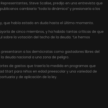
Representantes, Steve Scalise, predijo en una entrevista que
epublicanos cambiaría “toda la dinámica” y presionaría a los
thy, que había estado en duda hasta el último momento.
oría de cinco miembros, y ha habido tantas críticas de que
l sobre la votación del techo de la deuda. “Le hemos
nos presentaron a los demócratas como gastadores libres del
a la deuda nacional a una zona de peligro.
ortes de gastos que traería la medida en programas que
d Start para niños en edad preescolar y una variedad de
rtuaria y de aplicación de la ley.