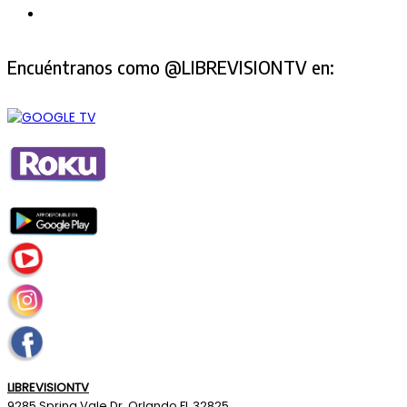
Encuéntranos como @LIBREVISIONTV en:
LIBREVISIONTV
9285 Spring Vale Dr. Orlando FL 32825