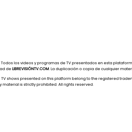
Todos los videos y programas de TV presentados en esta plataform
dad de
LIBREVISIÓNTV.COM
. La duplicación o copia de cualquier mate
d TV shows presented on this platform belong to the registered trade
 material is strictly prohibited. All rights reserved.