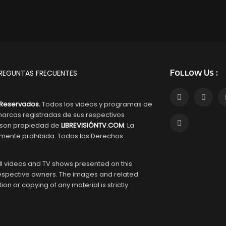
Follow Us :
REGUNTAS FRECUENTES
Reservados.
Todos los videos y programas de
arcas registradas de sus respectivos
s son propiedad de
LIBREVISIÓNTV.COM
. La
tamente prohibida. Todos los Derechos
l videos and TV shows presented on this
respective owners. The images and related
tion or copying of any material is strictly