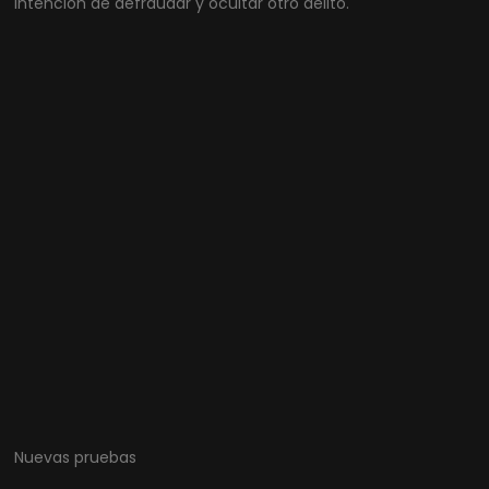
intención de defraudar y ocultar otro delito.
Nuevas pruebas