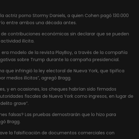
 la actriz porno Stormy Daniels, a quien Cohen pagó 130.000
orío entre ambos una década antes.
al de contribuciones económicas sin declarar que se pueden
tividad ilícita.
era modelo de la revista PlayBoy, a través de la compañía
negativas sobre Trump durante la campaña presidencial.
que infringió la ley electoral de Nueva York, que tipifica
r medios ilícitos”, agregó Bragg.
, y en ocasiones, los cheques habrían sido firmados
utoridades fiscales de Nueva York como ingresos, en lugar de
delito grave”.
es falsas? Las pruebas demostrarán que lo hizo para
egó Bragg.
grave la falsificación de documentos comerciales con