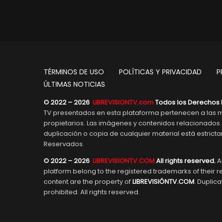
TÉRMINOS DE USO
POLÍTICAS Y PRIVACIDAD
P
ÚLTIMAS NOTICIAS
© 2022 – 2026
LIBREVISIONTV.com
Todos los Derechos 
TV presentados en esta plataforma pertenecen a las m
propietarios. Las imágenes y contenidos relacionado
duplicación o copia de cualquier material está estric
Reservados.
© 2022 – 2026
LIBREVISIONTV.COM
All rights reserved.
Al
platform belong to the registered trademarks of their 
content are the property of
LIBREVISIÓNTV.COM
. Duplica
prohibited. All rights reserved.