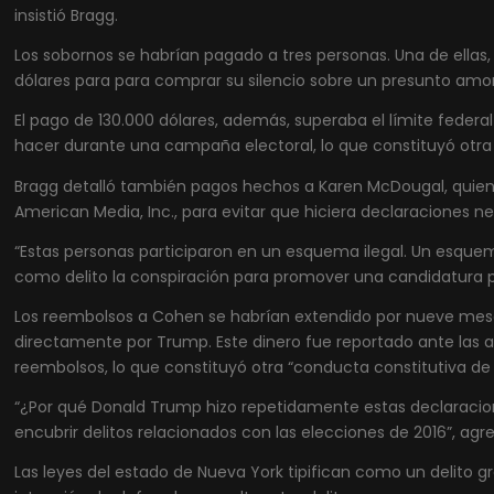
insistió Bragg.
Los sobornos se habrían pagado a tres personas. Una de ellas,
dólares para para comprar su silencio sobre un presunto am
El pago de 130.000 dólares, además, superaba el límite feder
hacer durante una campaña electoral, lo que constituyó otra ac
Bragg detalló también pagos hechos a Karen McDougal, quien 
American Media, Inc., para evitar que hiciera declaraciones 
“Estas personas participaron en un esquema ilegal. Un esquema 
como delito la conspiración para promover una candidatura po
Los reembolsos a Cohen se habrían extendido por nueve meses
directamente por Trump. Este dinero fue reportado ante las a
reembolsos, lo que constituyó otra “conducta constitutiva de 
“¿Por qué Donald Trump hizo repetidamente estas declaracion
encubrir delitos relacionados con las elecciones de 2016”, agr
Las leyes del estado de Nueva York tipifican como un delito 