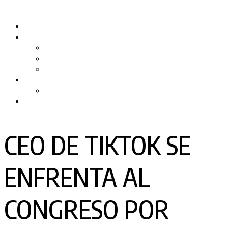
Skip
to
Inicio
content
Quiénes somos
Nuestro Equipo
Preguntas Frecuentes
Politicas y Privacidad
PRODUCTORA DE TV
RPMTV
Contacto
CEO DE TIKTOK SE
ENFRENTA AL
CONGRESO POR