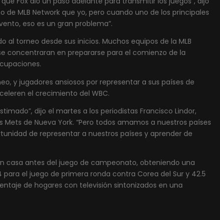
ue Fox dio un paso adelante para transmitir los juegos”, dijo
o de MLB Network que yo, pero cuando uno de los principales
evento, eso es un gran problema”.
o al torneo desde sus inicios. Muchos equipos de la MLB
 se concentraran en prepararse para el comienzo de la
ocupaciones.
eo, y jugadores ansiosos por representar a sus países de
aceleren el crecimiento del WBC.
imado”, dijo el martes a los periodistas Francisco Lindor,
os Mets de Nueva York. “Pero todos amamos a nuestros países
tunidad de representar a nuestros países y aprender de
en casa antes del juego de campeonato, obteniendo una
4.4 para el juego de primera ronda contra Corea del Sur y 42.5
rcentaje de hogares con televisión sintonizados en una