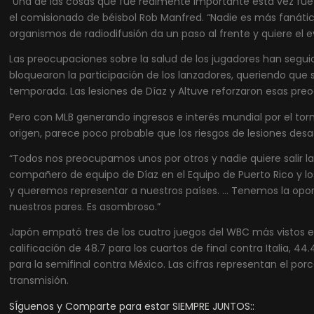
“Una de las cosas que fue realmente importante esta vez fue q
el comisionado de béisbol Rob Manfred. “Nadie es más fanátic
organismos de radiodifusión da un paso al frente y quiere el 
Las preocupaciones sobre la salud de los jugadores han seguid
bloquearon la participación de los lanzadores, queriendo que
temporada. Las lesiones de Díaz y Altuve reforzaron esas pre
Pero con MLB generando ingresos e interés mundial por el torn
origen, parece poco probable que los riesgos de lesiones des
“Todos nos preocupamos unos por otros y nadie quiere salir last
compañero de equipo de Díaz en el Equipo de Puerto Rico y l
y queremos representar a nuestros países. … Tenemos la opor
nuestros pares. Es asombroso.”
Japón empató tres de los cuatro juegos del WBC más vistos 
calificación de 48.7 para los cuartos de final contra Italia, 4
para la semifinal contra México. Las cifras representan el po
transmisión.
SÍguenos y Comparte para estar SIEMPRE JUNTOS::