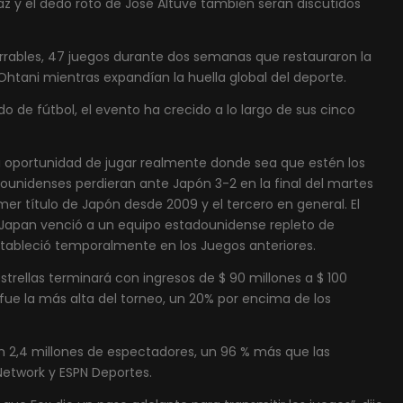
az y el dedo roto de José Altuve también serán discutidos
orrables, 47 juegos durante dos semanas que restauraron la
Ohtani mientras expandían la huella global del deporte.
 de fútbol, ​​el evento ha crecido a lo largo de sus cinco
a oportunidad de jugar realmente donde sea que estén los
dounidenses perdieran ante Japón 3-2 en la final del martes
mer título de Japón desde 2009 y el tercero en general. El
 Japan venció a un equipo estadounidense repleto de
estableció temporalmente en los Juegos anteriores.
strellas terminará con ingresos de $ 90 millones a $ 100
4 fue la más alta del torneo, un 20% por encima de los
n 2,4 millones de espectadores, un 96 % más que las
Network y ESPN Deportes.