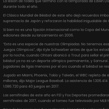
La lesión de rodilla que terminó con la temporada de Edwin Dí
durante todo el año.
El Clásico Mundial de Béisbol de este año dejó recuerdos imb
supremacía de Japón y reforzaron la habilidad inigualable de 
Si bien no es una fijación internacional como la Copa del Mundo
ediciones desde su lanzamiento en 2006.
“Esta es una especie de nuestras Olimpiadas. No tenemos es
Juegos Olímpicos”, dijo Kyle Schwarber antes de que los esta
por la noche, cuando Ohtani abanicó a Trout para sellar el pri
béisbol ya no es un deporte olímpico permanente, y Samurai
jugadores de ligas menores por el oro cuando el béisbol se r
Jugado en Miami, Phoenix, Tokio y Taiwán, el WBC repleto de e
millones, dijo Major League Baseball. La asistencia de 1.306.41
1.086.720 para 40 juegos en 2017.
Las semifinales de este año en FS1 y Fox Deportes promediaro
semifinales de 2017, cuando el torneo fue televisado por MLB 