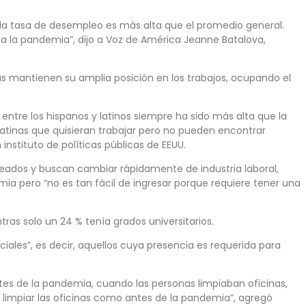
 la tasa de desempleo es más alta que el promedio general.
 a la pandemia”, dijo a Voz de América Jeanne Batalova,
cas mantienen su amplia posición en los trabajos, ocupando el
entre los hispanos y latinos siempre ha sido más alta que la
atinas que quisieran trabajar pero no pueden encontrar
nstituto de políticas públicas de EEUU.
eados y buscan cambiar rápidamente de industria laboral,
ia pero “no es tan fácil de ingresar porque requiere tener una
ras solo un 24 % tenía grados universitarios.
ales”, es decir, aquellos cuya presencia es requerida para
es de la pandemia, cuando las personas limpiaban oficinas,
limpiar las oficinas como antes de la pandemia”, agregó