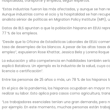
hospitalidad, transporte y limpieza, según expertos.
“Estas industrias fueron las más afectadas, y aunque se han r
Aunque industrias como el ocio y la hospitalidad se han recup
analista sénior de políticas en Migration Policy Institute (MPI
Datos de BLS apuntan a que la población hispana en EEUU repres
77 % de los empleos.
“Desde que la Oficina de Estadísticas Laborales de EEUU comen
tasa de desempleo de los blancos. A pesar de las altas tasas
empleo”, expusieron Rose Khattar, Jessica Bela y Lorena Roque 
La educación y alta competencia en habilidades también serí
explicó Batalova. Un ejemplo es la industria de la salud, cuy
licencia o certificación”.
Entre las personas de 25 años o más, un 78 % de los hispanos t
En el pico de la pandemia, los hispanos ocupaban en mayor med
realizar su labor. Esto aplica para casos como agricultura, tran
“Los trabajadores esenciales tenían una gran demanda, pero n
por ejemplo. En este momento, muchas personas están trabaja