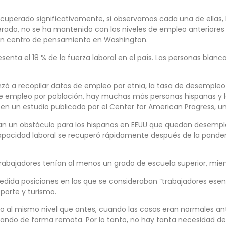
ecuperado significativamente, si observamos cada una de ellas,
erado, no se ha mantenido con los niveles de empleo anteriores
), un centro de pensamiento en Washington.
enta el 18 % de la fuerza laboral en el país. Las personas blan
zó a recopilar datos de empleo por etnia, la tasa de desempleo 
 de empleo por población, hay muchas más personas hispanas y l
en un estudio publicado por el Center for American Progress, un i
an un obstáculo para los hispanos en EEUU que quedan desempl
a capacidad laboral se recuperó rápidamente después de la pandem
rabajadores tenían al menos un grado de escuela superior, mient
ida posiciones en las que se consideraban “trabajadores esenci
sporte y turismo.
o al mismo nivel que antes, cuando las cosas eran normales ant
ndo de forma remota. Por lo tanto, no hay tanta necesidad de 