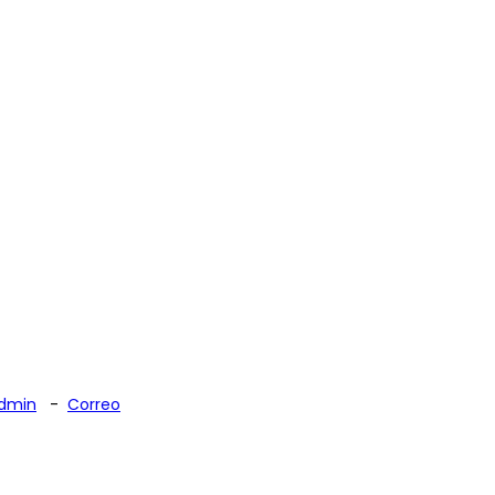
dmin
-
Correo