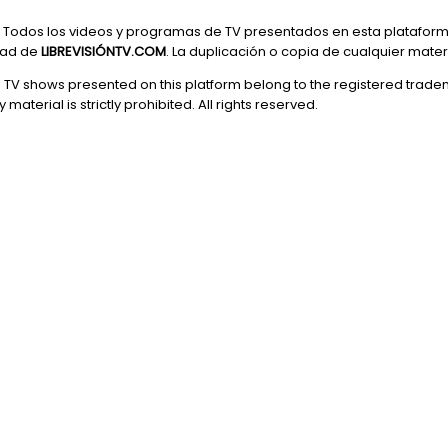
Todos los videos y programas de TV presentados en esta plataform
dad de
LIBREVISIÓNTV.COM
. La duplicación o copia de cualquier mate
d TV shows presented on this platform belong to the registered trade
 material is strictly prohibited. All rights reserved.