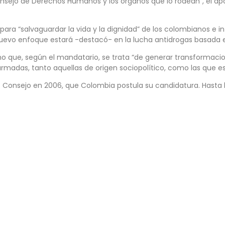
Consejo de Derechos Humanos y los órganos que lo rodean”, el ap
ra “salvaguardar la vida y la dignidad” de los colombianos e i
yo nuevo enfoque estará -destacó- en la lucha antidrogas basad
erno que, según el mandatario, se trata “de generar transformacio
 armadas, tanto aquellas de origen sociopolítico, como las que 
te Consejo en 2006, que Colombia postula su candidatura. Hasta