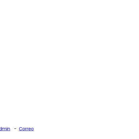
dmin
-
Correo