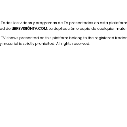
Todos los videos y programas de TV presentados en esta plataform
dad de
LIBREVISIÓNTV.COM
. La duplicación o copia de cualquier mate
d TV shows presented on this platform belong to the registered trade
 material is strictly prohibited. All rights reserved.