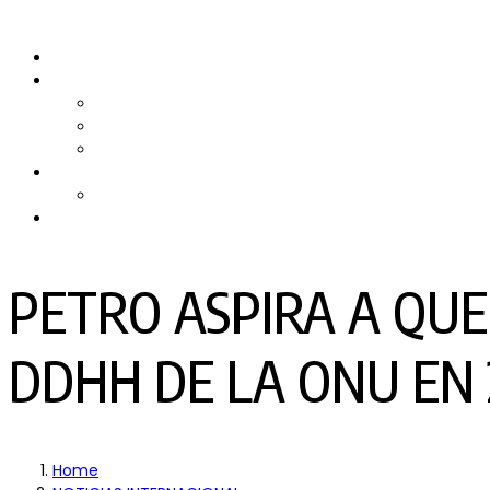
Skip
to
Inicio
content
Quiénes somos
Nuestro Equipo
Preguntas Frecuentes
Politicas y Privacidad
PRODUCTORA DE TV
RPMTV
Contacto
PETRO ASPIRA A QUE
DDHH DE LA ONU EN 
Home