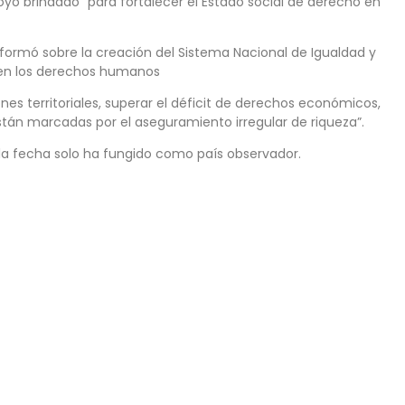
oyo brindado “para fortalecer el Estado social de derecho en
nformó sobre la creación del Sistema Nacional de Igualdad y
a en los derechos humanos
nes territoriales, superar el déficit de derechos económicos,
están marcadas por el aseguramiento irregular de riqueza”.
 la fecha solo ha fungido como país observador.