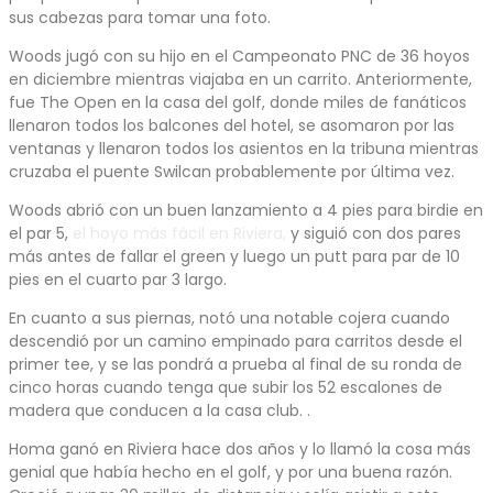
sus cabezas para tomar una foto.
Woods jugó con su hijo en el Campeonato PNC de 36 hoyos
en diciembre mientras viajaba en un carrito. Anteriormente,
fue The Open en la casa del golf, donde miles de fanáticos
llenaron todos los balcones del hotel, se asomaron por las
ventanas y llenaron todos los asientos en la tribuna mientras
cruzaba el puente Swilcan probablemente por última vez.
Woods abrió con un buen lanzamiento a 4 pies para birdie en
el par 5,
el hoyo más fácil en Riviera,
y siguió con dos pares
más antes de fallar el green y luego un putt para par de 10
pies en el cuarto par 3 largo.
En cuanto a sus piernas, notó una notable cojera cuando
descendió por un camino empinado para carritos desde el
primer tee, y se las pondrá a prueba al final de su ronda de
cinco horas cuando tenga que subir los 52 escalones de
madera que conducen a la casa club. .
Homa ganó en Riviera hace dos años y lo llamó la cosa más
genial que había hecho en el golf, y por una buena razón.