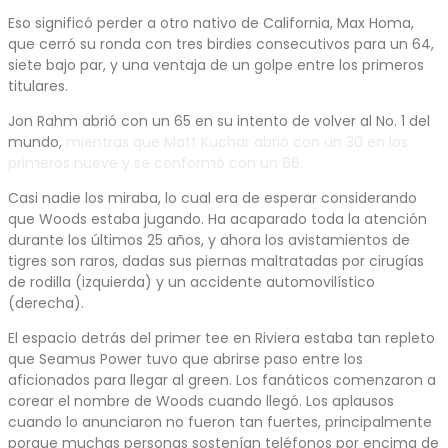
Eso significó perder a otro nativo de California, Max Homa,
que cerró su ronda con tres birdies consecutivos para un 64,
siete bajo par, y una ventaja de un golpe entre los primeros
titulares.
Jon Rahm abrió con un 65 en su intento de volver al No. 1 del
mundo,
mientras que Matt Kuchar abrió con un 30 en los
primeros nueve y se conformó con un 66.
Casi nadie los miraba, lo cual era de esperar considerando
que Woods estaba jugando. Ha acaparado toda la atención
durante los últimos 25 años, y ahora los avistamientos de
tigres son raros, dadas sus piernas maltratadas por cirugías
de rodilla (izquierda) y un accidente automovilístico
(derecha).
El espacio detrás del primer tee en Riviera estaba tan repleto
que Seamus Power tuvo que abrirse paso entre los
aficionados para llegar al green. Los fanáticos comenzaron a
corear el nombre de Woods cuando llegó. Los aplausos
cuando lo anunciaron no fueron tan fuertes, principalmente
porque muchas personas sostenían teléfonos por encima de