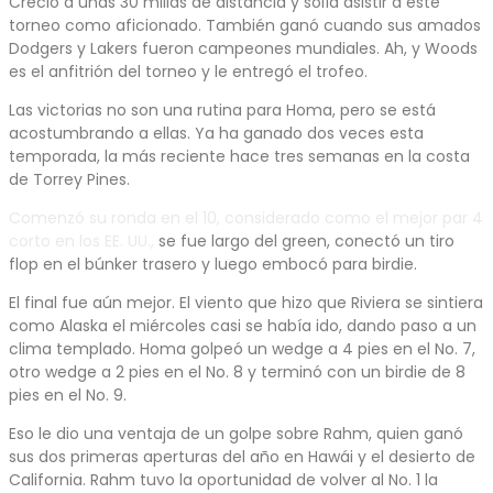
Creció a unas 30 millas de distancia y solía asistir a este
torneo como aficionado. También ganó cuando sus amados
Dodgers y Lakers fueron campeones mundiales. Ah, y Woods
es el anfitrión del torneo y le entregó el trofeo.
Las victorias no son una rutina para Homa, pero se está
acostumbrando a ellas. Ya ha ganado dos veces esta
temporada, la más reciente hace tres semanas en la costa
de Torrey Pines.
Comenzó su ronda en el 10, considerado como el mejor par 4
corto en los EE. UU.,
se fue largo del green, conectó un tiro
flop en el búnker trasero y luego embocó para birdie.
El final fue aún mejor. El viento que hizo que Riviera se sintiera
como Alaska el miércoles casi se había ido, dando paso a un
clima templado. Homa golpeó un wedge a 4 pies en el No. 7,
otro wedge a 2 pies en el No. 8 y terminó con un birdie de 8
pies en el No. 9.
Eso le dio una ventaja de un golpe sobre Rahm, quien ganó
sus dos primeras aperturas del año en Hawái y el desierto de
California. Rahm tuvo la oportunidad de volver al No. 1 la