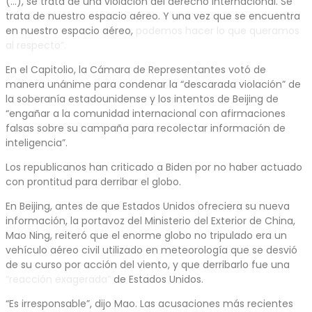
(…), se trata de una violación del derecho internacional. Se
trata de nuestro espacio aéreo. Y una vez que se encuentra
en nuestro espacio aéreo,
podemos hacer lo que queramos
al respecto”.
En el Capitolio, la Cámara de Representantes votó de
manera unánime para condenar la “descarada violación” de
la soberanía estadounidense y los intentos de Beijing de
“engañar a la comunidad internacional con afirmaciones
falsas sobre su campaña para recolectar información de
inteligencia”.
Los republicanos han criticado a Biden por no haber actuado
con prontitud para derribar el globo.
En Beijing, antes de que Estados Unidos ofreciera su nueva
información, la portavoz del Ministerio del Exterior de China,
Mao Ning, reiteró que el enorme globo no tripulado era un
vehículo aéreo civil utilizado en meteorología que se desvió
de su curso por acción del viento, y que derribarlo fue una
“reacción exagerada”
de Estados Unidos.
“Es irresponsable”, dijo Mao. Las acusaciones más recientes