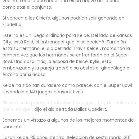
vecino. Todo lo que necesitan es un nuevo anillo para
completar el conjunto.
Si vencen a los Chiefs, algunos podrían salir ganando en
Filadelfia.
Este no es un juego ordinario para Kelce. Del lado de Kansas
City, está Reid, el entrenador que lo seleccionó. También
está su hermano, el ala cerrada Travis Kelce , marcando la
primera vez que los hermanos se enfrentarán en el Super
Bowl. Una cosa más, la esposa de Kelce, Kylie, está
embarazada y la pareja traerá a su obstetra-ginecólogo a
Arizona por si acaso.
Kelce ha sido tan duradero como parece, con el Super Bowl
llevándolo a 149 juegos consecutivos.
“Él está en la práctica todos los días cojeando y dándolo todo
por el equipo”,
dijo el ala cerrada Dallas Goedert.
Echemos un vistazo a algunos de los mejores momentos del
cuarteto:
Jason Kelce. 35 años. Centro. Selección de sexta ronda, 2011.