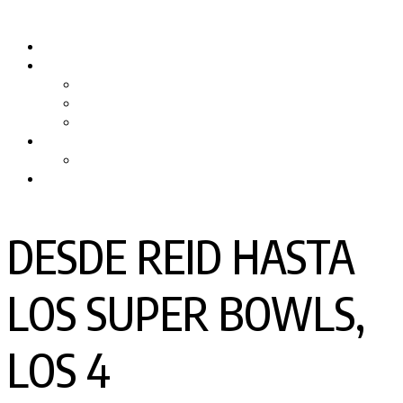
Skip
to
Inicio
content
Quiénes somos
Nuestro Equipo
Preguntas Frecuentes
Politicas y Privacidad
PRODUCTORA DE TV
RPMTV
Contacto
DESDE REID HASTA
LOS SUPER BOWLS,
LOS 4