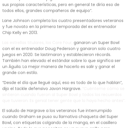
sus propias características, pero en general te diría eso de
todos ellos, grandes compañeros de equipo”.
Lane Johnson completa los cuatro presentadores veteranos
y fue novato en la primera temporada del ex entrenador
Chip Kelly en 2013.
Las estrellas titulares, los Core Four,
ganaron un Super Bowl
con el ex entrenador Doug Pederson y ganaron solo cuatro
juegos en 2020. Se lastimaron y establecieron récords.
También han elevado el estándar sobre lo que significa ser
un Águila. La mejor manera de hacerlo es salir y ganar el
grande con estilo.
“Desde el día que llegué aquí, eso es todo de lo que hablan”,
dijo el tackle defensivo Javon Hargrave.
“Cuénteme cómo se
sintieron cuando fueron al Super Bowl y todos los recuerdos
que tuvieron. Es genial tener gente que lo haya hecho antes”.
El saludo de Hargrave a los veteranos fue interrumpido
cuando Graham se puso su llamativa chaqueta del Super
Bowl, con etiquetas colgando de la manga, en el casillero