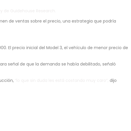
ity de Guidehouse Research.
umen de ventas sobre el precio, una estrategia que podría
 El precio inicial del Model 3, el vehículo de menor precio de
 clara señal de que la demanda se había debilitado, señaló
ducción,
“lo que sin duda les está costando muy caro”,
dijo