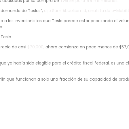
nes causadas por su compra de
Twitter por $ 44 mil millones.
la demanda de Teslas”,
dijo Sam Abuelsamid, analista de e-Mobil
a a los inversionistas que Tesla parece estar priorizando el vol
o.
Tesla.
recio de casi
$70,000,
ahora comienza en poco menos de $57,000.
ue ya había sido elegible para el crédito fiscal federal, es una
rlín que funcionan a solo una fracción de su capacidad de pro