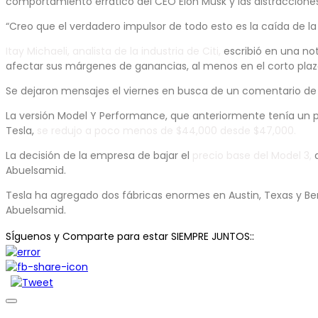
comportamiento errático del CEO Elon Musk y las distraccio
“Creo que el verdadero impulsor de todo esto es la caída de 
Itay Michaeli, analista de la industria de Citi,
escribió en una not
afectar sus márgenes de ganancias, al menos en el corto plaz
Se dejaron mensajes el viernes en busca de un comentario de 
La versión Model Y Performance, que anteriormente tenía un p
Tesla,
se redujo a poco menos de $44,000 desde $47,000.
La decisión de la empresa de bajar el
precio base del Model 3,
q
Abuelsamid.
Tesla ha agregado dos fábricas enormes en Austin, Texas y Be
Abuelsamid.
SÍguenos y Comparte para estar SIEMPRE JUNTOS::