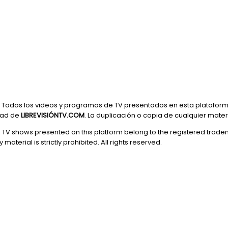
Todos los videos y programas de TV presentados en esta plataform
dad de
LIBREVISIÓNTV.COM
. La duplicación o copia de cualquier mate
d TV shows presented on this platform belong to the registered trade
 material is strictly prohibited. All rights reserved.