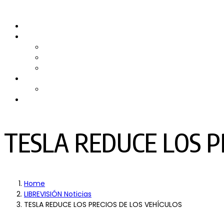
Skip
to
Inicio
content
Quiénes somos
Nuestro Equipo
Preguntas Frecuentes
Politicas y Privacidad
PRODUCTORA DE TV
RPMTV
Contacto
TESLA REDUCE LOS P
Home
LIBREVISIÓN Noticias
TESLA REDUCE LOS PRECIOS DE LOS VEHÍCULOS