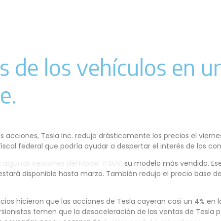
os de los vehículos en u
e.
s acciones, Tesla Inc. redujo drásticamente los precios el viern
iscal federal que podría ayudar a despertar el interés de los c
 algunas versiones del Model Y SUV,
su modelo más vendido. Ese 
ue estará disponible hasta marzo. También redujo el precio bas
recios hicieron que las acciones de Tesla cayeran casi un 4% en 
ionistas temen que la desaceleración de las ventas de Tesla p