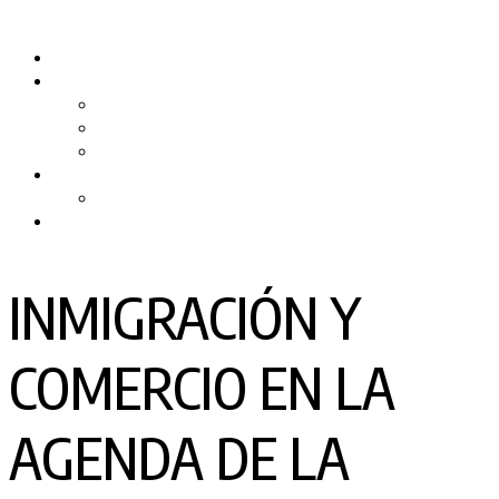
Skip
to
Inicio
content
Quiénes somos
Nuestro Equipo
Preguntas Frecuentes
Politicas y Privacidad
PRODUCTORA DE TV
RPMTV
Contacto
INMIGRACIÓN Y
COMERCIO EN LA
AGENDA DE LA