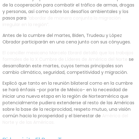
de la cooperación para combatir el tráfico de armas, drogas
y personas, así como sobre los desafíos ambientales y los
pasos para
“abordar de manera conjunta la migración
irregular en la región”.
Antes de la cumbre del martes, Biden, Trudeau y López
Obrador participarán en una cena junto con sus cónyuges.
El canciller mexicano Marcelo Ebrard detalló que los trabajos
formales de la X Cumbre de Líderes de América del Norte
se
desarrollarán este martes, cuyos temas principales son
cambio climático, seguridad, competitividad y migración.
Explicó que tanto en la reunión bilateral como en la cumbre
se hará énfasis -por parte de México- en la necesidad de
iniciar una nueva etapa en la región de Norteamérica que
potencialmente pudiera extenderse al resto de las Américas
sobre la base de la reciprocidad, respeto mutuo, una visión
común hacia la prosperidad y el bienestar de
América del
Norte y de las Américas.