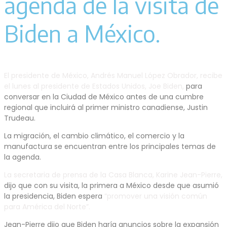
agenda de la visita de
Biden a México.
El presidente de México, Andrés Manuel López Obrador, recibe
el lunes al presidente de Estados Unidos, Joe Biden,
para
conversar en la Ciudad de México antes de una cumbre
regional que incluirá al primer ministro canadiense, Justin
Trudeau.
La migración, el cambio climático, el comercio y la
manufactura se encuentran entre los principales temas de
la agenda.
La secretaria de prensa de la Casa Blanca, Karine Jean-Pierre,
dijo que con su visita, la primera a México desde que asumió
la presidencia, Biden espera
“promover una visión común
para América del Norte”.
Jean-Pierre dijo que Biden haría anuncios sobre la expansión