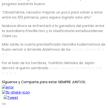
progreso bastante bueno.
“Obviamente, necesito mejorar un poco para volver a estar
entre los 100 primeros, pero espero lograrlo este año”.
Noskova ahora se enfrentará a la ganadora del partido entre
la australiana Priscilla Hon y la clasificatoria estadounidense
Claire Liu.
Más tarde, la cuarta preclasificada Veronika Kudermetova de
Rusia venció a Amanda Anisimova de los
Estados Unidos 6-3,
6-0.
Por el lado de los hombres, Yoshihito Nishioka de Japón
derrotó al quinto sembrado
Holger Rune de Dinamarca 2-6,
6-4, 6-4.
SÍguenos y Comparte para estar SIEMPRE JUNTOS::