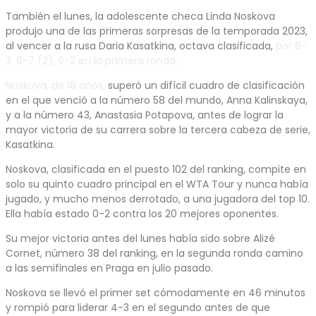
También el lunes, la adolescente checa Linda Noskova
produjo una de las primeras sorpresas de la temporada 2023,
al vencer a la rusa Daria Kasatkina, octava clasificada,
por 6-
3, 6-7 (2), 6-3 en la primera ronda.
Noskova, de 18 años,
superó un difícil cuadro de clasificación
en el que venció a la número 58 del mundo, Anna Kalinskaya,
y a la número 43, Anastasia Potapova, antes de lograr la
mayor victoria de su carrera sobre la tercera cabeza de serie,
Kasatkina.
Noskova, clasificada en el puesto 102 del ranking, compite en
solo su quinto cuadro principal en el WTA Tour y nunca había
jugado, y mucho menos derrotado, a una jugadora del top 10.
Ella había estado 0-2 contra los 20 mejores oponentes.
Su mejor victoria antes del lunes había sido sobre Alizé
Cornet, número 38 del ranking, en la segunda ronda camino
a las semifinales en Praga en julio pasado.
Noskova se llevó el primer set cómodamente en 46 minutos
y rompió para liderar 4-3 en el segundo antes de que