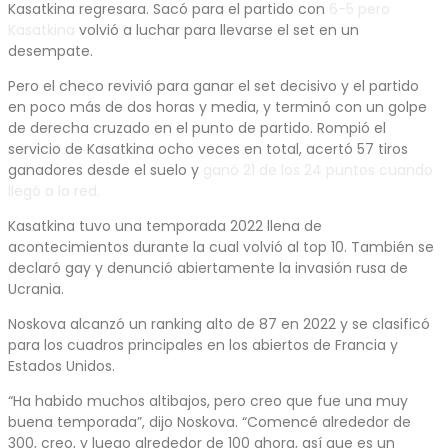
Kasatkina regresara. Sacó para el partido con
6-5 pero
Kasatkina
volvió a luchar para llevarse el set en un
desempate.
Pero el checo revivió para ganar el set decisivo y el partido
en poco más de dos horas y media, y terminó con un golpe
de derecha cruzado en el punto de partido. Rompió el
servicio de Kasatkina ocho veces en total, acertó 57 tiros
ganadores desde el suelo y
ganó 21 de los 24 puntos cuando
llegó a la red.
Kasatkina tuvo una temporada 2022 llena de
acontecimientos durante la cual volvió al top 10. También se
declaró gay y denunció abiertamente la invasión rusa de
Ucrania.
Noskova alcanzó un ranking alto de 87 en 2022 y se clasificó
para los cuadros principales en los abiertos de Francia y
Estados Unidos.
“Ha habido muchos altibajos, pero creo que fue una muy
buena temporada”, dijo Noskova. “Comencé alrededor de
300, creo, y luego alrededor de 100 ahora, así que es un