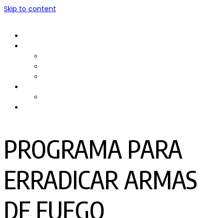
Skip to content
Inicio
Quiénes somos
Nuestro Equipo
Preguntas Frecuentes
Politicas y Privacidad
PRODUCTORA DE TV
RPMTV
Contacto
PROGRAMA PARA
ERRADICAR ARMAS
DE FUEGO